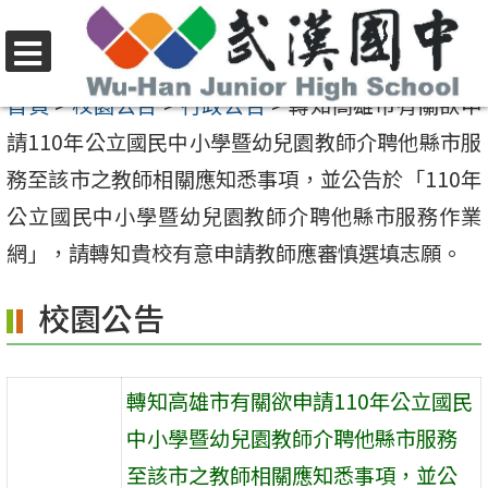
跳
至
選
主
首頁
>
校園公告
>
行政公告
>
轉知高雄市有關欲申
單
要
請110年公立國民中小學暨幼兒園教師介聘他縣市服
內
務至該市之教師相關應知悉事項，並公告於「110年
容
公立國民中小學暨幼兒園教師介聘他縣市服務作業
區
網」，請轉知貴校有意申請教師應審慎選填志願。
校園公告
轉知高雄市有關欲申請110年公立國民
中小學暨幼兒園教師介聘他縣市服務
至該市之教師相關應知悉事項，並公