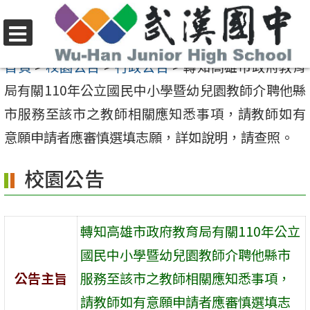
跳
至
選
主
首頁
>
校園公告
>
行政公告
>
轉知高雄市政府教育
單
要
局有關110年公立國民中小學暨幼兒園教師介聘他縣
內
市服務至該市之教師相關應知悉事項，請教師如有
容
意願申請者應審慎選填志願，詳如說明，請查照。
區
校園公告
轉知高雄市政府教育局有關110年公立
國民中小學暨幼兒園教師介聘他縣市
公告主旨
服務至該市之教師相關應知悉事項，
請教師如有意願申請者應審慎選填志