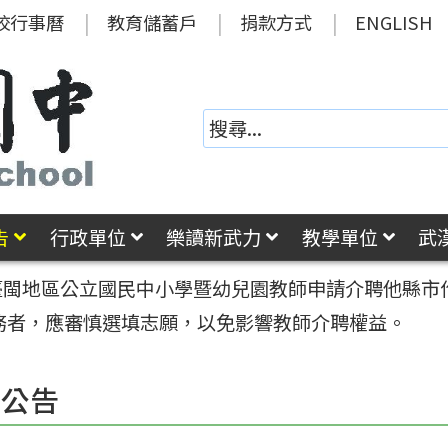
校行事曆
教育儲蓄戶
捐款方式
ENGLISH
告
行政單位
樂讀新武力
教學單位
武
年臺閩地區公立國民中小學暨幼兒園教師申請介聘他縣
務者，應審慎選填志願，以免影響教師介聘權益。
園公告