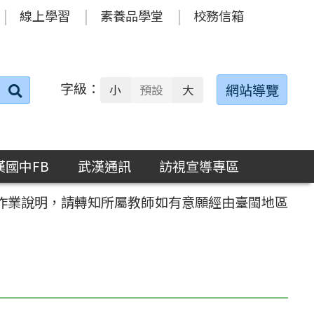
線上學習
素養品學堂
校務信箱
字級：
送出
網站導覽
小
預設
大
搜
尋：
漢國中FB
武漢通訊
訪視宣導專區
市作業說明，請轉知所屬教師如有意願經由臺閩地區