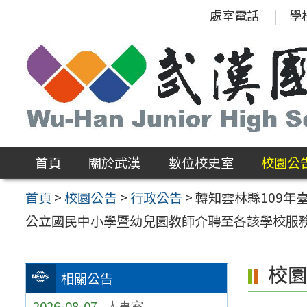
跳
處室電話
學
至
主
要
內
容
區
首頁
關於武漢
數位校史室
校園公
首頁
>
校園公告
>
行政公告
>
轉知雲林縣109
公立國民中小學暨幼兒園教師介聘至各該學校服
校
相關公告
2026-08-07
人事室