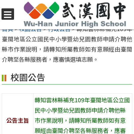
跳
至
選
主
首頁
>
校園公告
>
行政公告
>
轉知雲林縣補充109年
單
要
臺閩地區公立國民中小學暨幼兒園教師申請介聘他
內
縣市作業說明，請轉知所屬教師如有意願經由臺閩
容
介聘至各縣服務者，應審慎選填志願。
區
校園公告
轉知雲林縣補充109年臺閩地區公立國
民中小學暨幼兒園教師申請介聘他縣
公告主旨
市作業說明，請轉知所屬教師如有意
願經由臺閩介聘至各縣服務者，應審