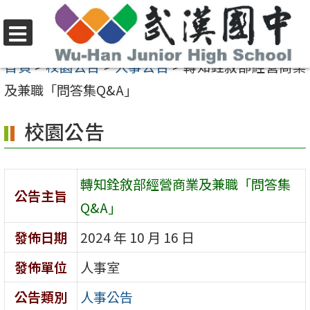
跳
至
選
主
首頁
>
校園公告
>
人事公告
>
轉知銓敘部經營商業
單
要
及兼職「問答集Q&A」
內
校園公告
容
區
轉知銓敘部經營商業及兼職「問答集
公告主旨
Q&A」
發佈日期
2024 年 10 月 16 日
發佈單位
人事室
公告類別
人事公告