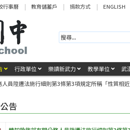
校行事曆
教育儲蓄戶
捐款方式
ENGLISH
告
行政單位
樂讀新武力
教學單位
武
務人員陞遷法施行細則第3條第3項規定所稱「性質相
園公告
旨
轉知銓敘部有關公務人員陞遷法施行細則第3條第