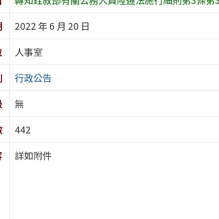
期
2022 年 6 月 20 日
位
人事室
別
行政公告
級
無
數
442
容
詳如附件