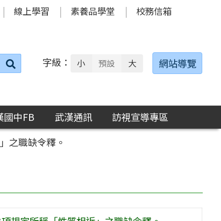
線上學習
素養品學堂
校務信箱
字級：
送出
網站導覽
小
預設
大
搜
尋：
漢國中FB
武漢通訊
訪視宣導專區
近」之職缺令釋。
3項規定所稱「性質相近」之職缺令釋。