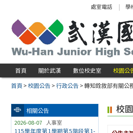
跳
處室電話
學
至
主
要
內
容
區
首頁
關於武漢
數位校史室
校園公
首頁
>
校園公告
>
行政公告
>
轉知銓敘部有關公
校
相關公告
2026-08-07
人事室
115學年度第1學期第5階段第1-
公告主