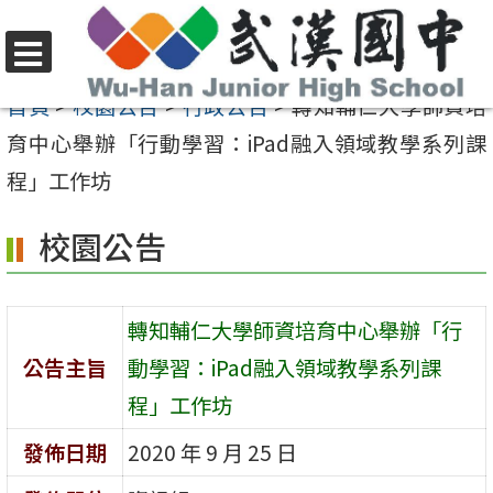
跳
至
選
主
首頁
>
校園公告
>
行政公告
>
轉知輔仁大學師資培
單
要
育中心舉辦「行動學習：iPad融入領域教學系列課
內
程」工作坊
容
校園公告
區
轉知輔仁大學師資培育中心舉辦「行
公告主旨
動學習：iPad融入領域教學系列課
程」工作坊
發佈日期
2020 年 9 月 25 日