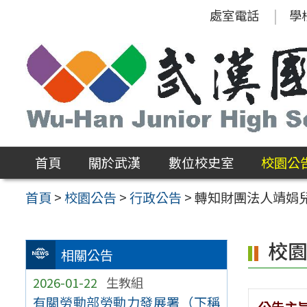
跳
處室電話
學
至
主
要
內
容
區
首頁
關於武漢
數位校史室
校園公
首頁
>
校園公告
>
行政公告
>
轉知財團法人靖娟
校
相關公告
2026-01-22
生教組
有關勞動部勞動力發展署（下稱
公告主