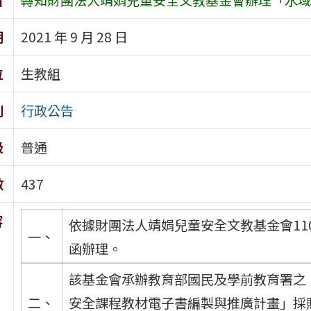
期
2021 年 9 月 28 日
位
生教組
別
行政公告
級
普通
數
437
容
依據財團法人靖娟兒童安全文教基金會110年9
一、
函辦理。
該基金會承辦教育部國民及學前教育署之
二、
安全課程教材電子書編製與推廣計畫」採購