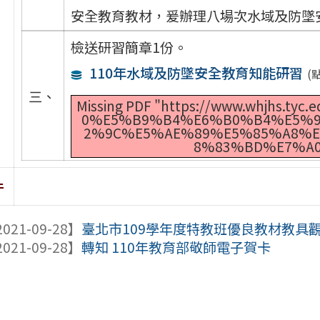
安全教育教材，爰辦理八場次水域及防墜
檢送研習簡章1份。
110年水域及防墜安全教育知能研習
(
三、
Missing PDF "https://www.whjhs.tyc
0%E5%B9%B4%E6%B0%B4%E5%9
2%9C%E5%AE%89%E5%85%A8%E
8%83%BD%E7%A0
件
021-09-28】
臺北市109學年度特教班優良教材教具
021-09-28】
轉知 110年教育部敬師電子賀卡