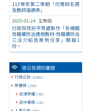
113學年第二學期「代導師名冊
及教師值週表」
2025-01-24
生教組
行政院性別平等處製作「各機關
性騷擾防治通用教材-性騷擾防治
三法介紹及案例分享」簡報1
份。
依公告類別彙總
行政公告
( 5,901 )
榮譽榜
( 154 )
武漢榮耀
( 30 )
武中豪傑
( 16 )
人事公告
( 591 )