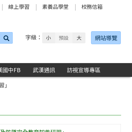
線上學習
素養品學堂
校務信箱
字級：
送出
網站導覽
小
預設
大
搜
尋：
漢國中FB
武漢通訊
訪視宣導專區
習」
及防墜安全教育知能研習」