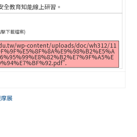
安全教育知能線上研習。
點擊下載檔案)
.edu.tw/wp-content/uploads/doc/wh312/11
F%9F%E5%8F%8A%E9%98%B2%E5%A
6%95%99%E8%82%B2%E7%9F%A5%E
%94%E7%BF%92.pdf".
觀摩展