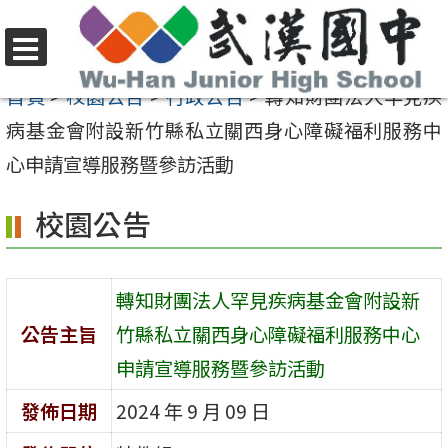
跳
至
選
主
首頁
>
校園公告
>
行政公告
>
轉知財團法人罕見疾
單
要
病基金會附設新竹縣私立關西身心障礙福利服務中
內
心申請宣導服務暨參訪活動
容
校園公告
區
轉知財團法人罕見疾病基金會附設新
公告主旨
竹縣私立關西身心障礙福利服務中心
申請宣導服務暨參訪活動
發佈日期
2024 年 9 月 09 日