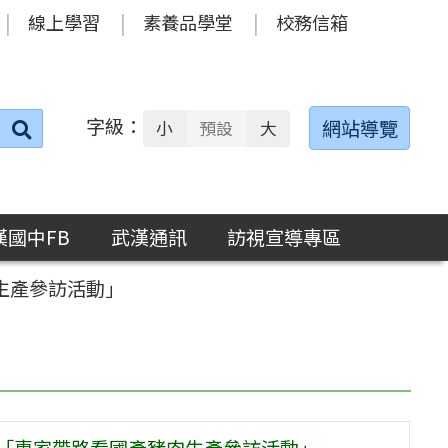
線上學習
素養品學堂
校務信箱
字級：
送出
網站導覽
小
預設
大
搜
尋：
漢國中FB
武漢通訊
訪視宣導專區
生產參訪活動」
年「專家帶路看國產豬肉生產參訪活動」