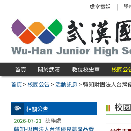
跳
處室電話
學
至
主
要
內
容
區
首頁
關於武漢
數位校史室
校園公
首頁
>
校園公告
>
活動訊息
>
轉知財團法人台灣
校
相關公告
2026-07-21
總務處
轉知-財團法人台灣優良農產品發
公告主