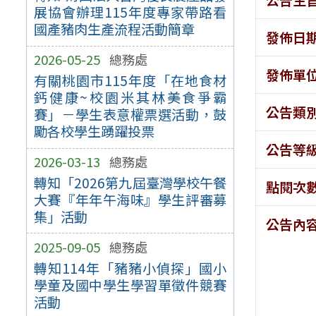
展協會辦理115年度專家帶路看
國產豬肉生產流程活動簡章
發佈日
2026-05-25
總務處
發佈單
有關桃園市115年度「在地食材
鈣健康~校園米其林美食爭霸
公告類
賽」－學生表意權票選活動，鼓
勵各校學生踴躍投票
公告等
2026-03-13
總務處
轉知「2026第九屆臺灣學校午餐
點閱次
大賽『年年午海味』學生評審募
集」活動
公告內
2025-09-05
總務處
轉知114年「豬豬小偵探」國小
學童及國中學生學習單徵件競賽
活動