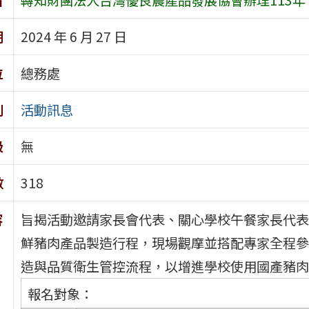
期
2024 年 6 月 27 日
位
總務處
別
活動訊息
級
無
數
318
容
旨揭活動邀請家長會代表、關心學校午餐家長代表
鮮豬肉產品製造行程，現場觀摩並搭配專家全程參
造與品質衛生管控流程，以增進學校使用國產豬肉
報名對象：