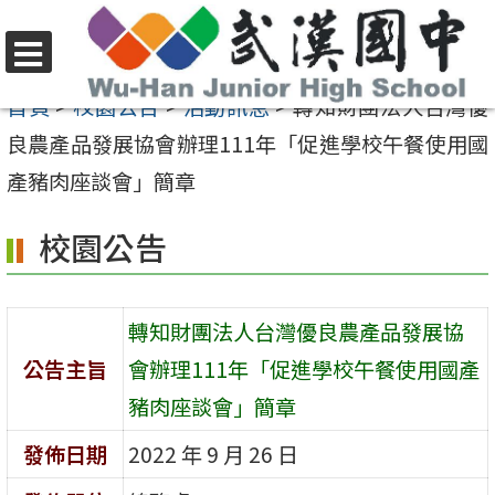
跳
至
選
主
首頁
>
校園公告
>
活動訊息
>
轉知財團法人台灣優
單
要
良農產品發展協會辦理111年「促進學校午餐使用國
內
產豬肉座談會」簡章
容
校園公告
區
轉知財團法人台灣優良農產品發展協
公告主旨
會辦理111年「促進學校午餐使用國產
豬肉座談會」簡章
發佈日期
2022 年 9 月 26 日