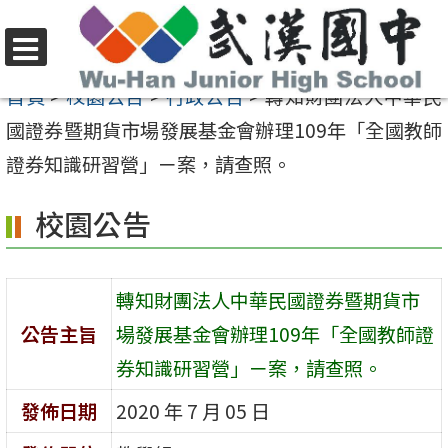
跳
至
選
主
首頁
>
校園公告
>
行政公告
>
轉知財團法人中華民
單
要
國證券暨期貨市場發展基金會辦理109年「全國教師
內
證券知識研習營」ㄧ案，請查照。
容
校園公告
區
轉知財團法人中華民國證券暨期貨市
公告主旨
場發展基金會辦理109年「全國教師證
券知識研習營」ㄧ案，請查照。
發佈日期
2020 年 7 月 05 日