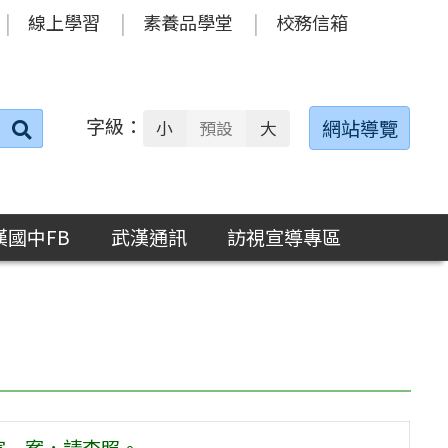
線上學習
素養品學堂
校務信箱
字級：
送出
網站導覽
小
預設
大
搜
尋：
漢國中FB
武漢通訊
訪視宣導專區
宣一案，請查照。