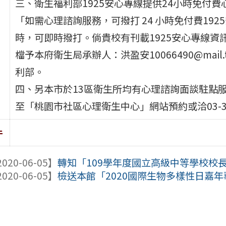
三、衛生福利部1925安心專線提供24小時免付
「如需心理諮詢服務，可撥打 24 小時免付費19
時，可即時撥打。倘貴校有刊載1925安心專線資
檔予本府衛生局承辦人：洪盈安10066490@mail.
利部。
四、另本市於13區衛生所均有心理諮詢面談駐點
至「桃園市社區心理衛生中心」網站預約或洽03-33
件
020-06-05】
轉知「109學年度國立高級中等學校校
020-06-05】
檢送本館「2020國際生物多樣性日嘉年華