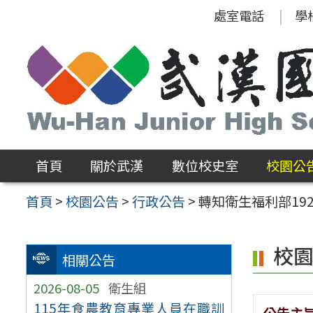
跳
處室電話
學
至
主
要
內
容
區
首頁
關於武漢
數位校史室
校園公
首頁
>
校園公告
>
行政公告
>
轉知衛生福利部19
校
相關公告
2026-08-05
衛生組
115年食農教育專業人員在職訓
公告主