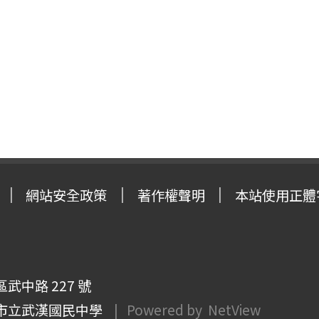
網站安全政策
著作權聲明
本站使用正體
武中路 227 號
市立武漢國民中學
| Powered by
NetView