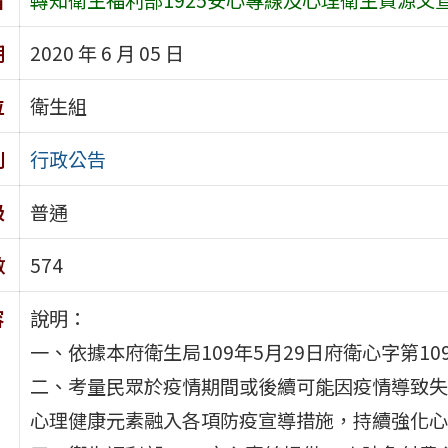
期
2020 年 6 月 05 日
位
衛生組
別
行政公告
級
普通
數
574
容
說明：
一、依據本府衛生局109年5月29日府衛心字第109
二、考量民眾於疫情期間或後續可能因疫情導致失
心理健康元素融入各項防疫宣導措施，持續強化心