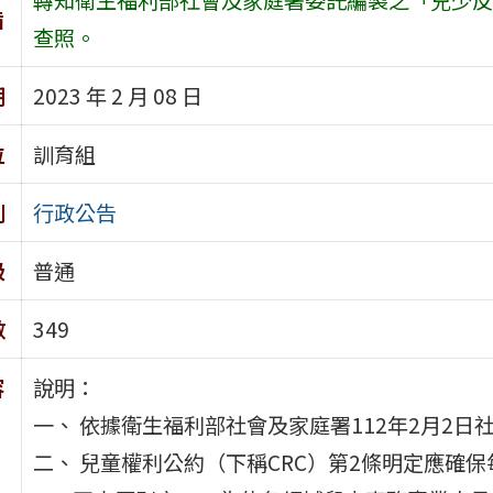
旨
查照。
期
2023 年 2 月 08 日
位
訓育組
別
行政公告
級
普通
數
349
容
說明：
一、 依據衛生福利部社會及家庭署112年2月2日社家
二、 兒童權利公約（下稱CRC）第2條明定應確