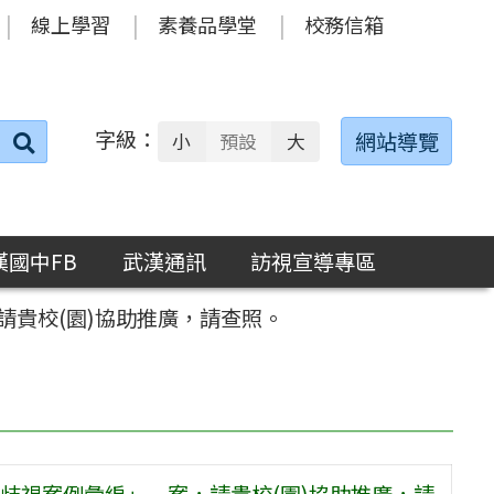
線上學習
素養品學堂
校務信箱
字級：
送出
網站導覽
小
預設
大
搜
尋：
漢國中FB
武漢通訊
訪視宣導專區
貴校(園)協助推廣，請查照。
歧視案例彙編」一案，請貴校(園)協助推廣，請