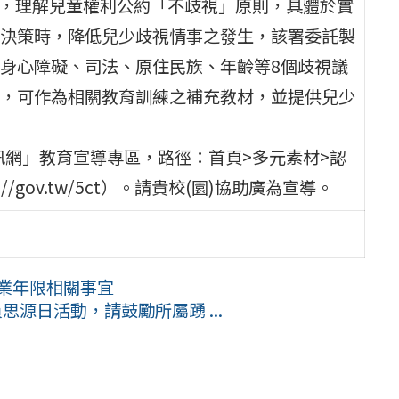
員，理解兒童權利公約「不歧視」原則，具體於實
決策時，降低兒少歧視情事之發生，該署委託製
身心障礙、司法、原住民族、年齡等8個歧視議
，可作為相關教育訓練之補充教材，並提供兒少
資訊網」教育宣導專區，路徑：首頁>多元素材>認
/gov.tw/5ct）。請貴校(園)協助廣為宣導。
修業年限相關事宜
思源日活動，請鼓勵所屬踴 ...