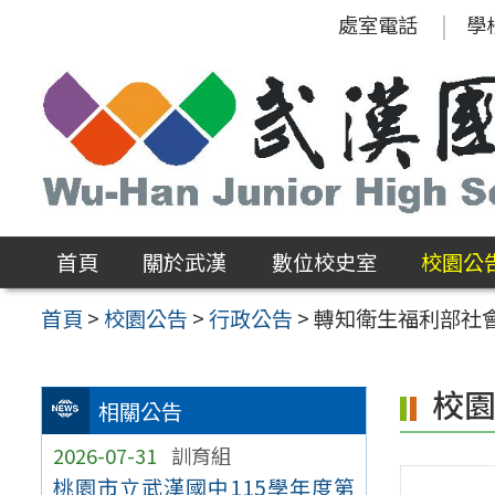
跳
處室電話
學
至
主
要
內
容
區
首頁
關於武漢
數位校史室
校園公
首頁
>
校園公告
>
行政公告
>
轉知衛生福利部社
校
相關公告
2026-07-31
訓育組
桃園市立武漢國中115學年度第