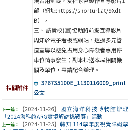
規占用罰鍰，爰社家署製作宣導影片1
部（網址:https://shorturl.at/9Xdt
B）。
三、 請貴校(園)協助將前揭宣導影片
周知於電子看板或網站，透過多元管
道宣導以避免占用身心障礙者專用停
車位情事發生；副本抄送本局相關機
關及單位，惠請配合辦理。
376735100E_1130116009_print
相關附件
公文
【2024-11-26】
國立海洋科技博物館辦理
「2024海科館ARG實境解謎挑戰賽」活動
【2024-11-25】
轉知 114學年度視覺障礙學