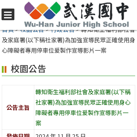
跳
至
選
主
首頁
>
校園公告
>
行政公告
>
轉知衛生福利部社會
單
要
及家庭署(以下稱社家署)為加強宣導民眾正確使用身
內
心障礙者專用停車位爰製作宣導影片一案
容
校園公告
區
轉知衛生福利部社會及家庭署(以下稱
社家署)為加強宣導民眾正確使用身心
公告主旨
障礙者專用停車位爰製作宣導影片一
案
發佈日期
2024 年 11 月 25 日