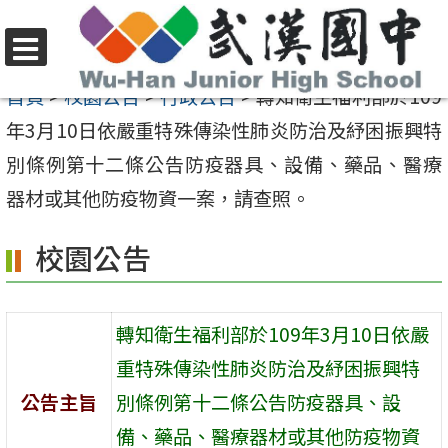
跳
至
選
主
首頁
>
校園公告
>
行政公告
>
轉知衛生福利部於109
單
要
年3月10日依嚴重特殊傳染性肺炎防治及紓困振興特
內
別條例第十二條公告防疫器具、設備、藥品、醫療
容
器材或其他防疫物資一案，請查照。
區
校園公告
轉知衛生福利部於109年3月10日依嚴
重特殊傳染性肺炎防治及紓困振興特
公告主旨
別條例第十二條公告防疫器具、設
備、藥品、醫療器材或其他防疫物資