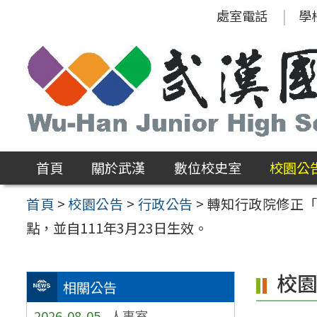
跳
處室電話
學
至
主
要
內
容
區
首頁
關於武漢
數位校史室
校園公
首頁
>
校園公告
>
行政公告
>
轉知行政院修正
點，並自111年3月23日生效。
校
相關公告
2026-08-05
人事室