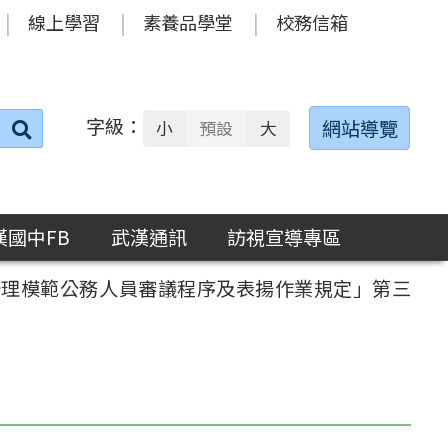
線上學習
素養品學堂
校務信箱
字級：
送出
網站導覽
小
預設
大
搜
尋：
漢國中FB
武漢通訊
訪視宣導專區
辦理模範公務人員審議程序及表揚作業規定」第三