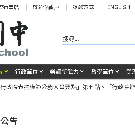
校行事曆
教育儲蓄戶
捐款方式
ENGLISH
告
行政單位
樂讀新武力
教學單位
武
「行政院表揚模範公務人員要點」第七點、「行政院
園公告