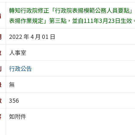
轉知行政院修正「行政院表揚模範公務人員要點」
旨
表揚作業規定」第三點，並自111年3月23日生效
期
2022 年 4 月 01 日
位
人事室
別
行政公告
級
無
數
356
容
如附件