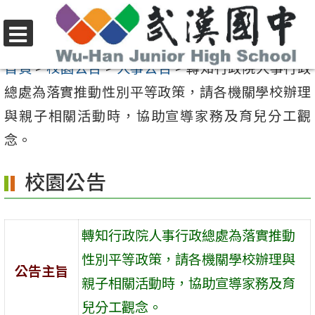
跳
至
選
主
首頁
>
校園公告
>
人事公告
>
轉知行政院人事行政
單
要
總處為落實推動性別平等政策，請各機關學校辦理
內
與親子相關活動時，協助宣導家務及育兒分工觀
容
念。
區
校園公告
轉知行政院人事行政總處為落實推動
性別平等政策，請各機關學校辦理與
公告主旨
親子相關活動時，協助宣導家務及育
兒分工觀念。