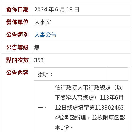
發佈日期
2024 年 6 月 19 日
發佈單位
人事室
公告類別
人事公告
公告等級
無
點閱次數
353
公告內容
說明：
依行政院人事行政總處（以
下簡稱人事總處）113年6月
一、
12日總處培字第113302463
4號書函辦理，並檢附原函影
本1份。