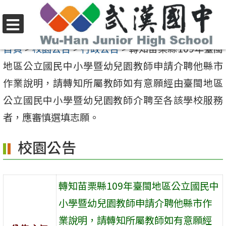
跳
至
選
主
首頁
>
校園公告
>
行政公告
>
轉知苗栗縣109年臺閩
單
要
地區公立國民中小學暨幼兒園教師申請介聘他縣市
內
作業說明，請轉知所屬教師如有意願經由臺閩地區
容
公立國民中小學暨幼兒園教師介聘至各該學校服務
區
者，應審慎選填志願。
校園公告
轉知苗栗縣109年臺閩地區公立國民中
小學暨幼兒園教師申請介聘他縣市作
業說明，請轉知所屬教師如有意願經