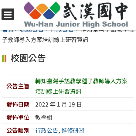
跳
至
選
主
首頁
>
校園公告
>
行政公告
>
轉知臺灣手語教學種
單
要
子教師導入方案培訓線上研習資訊
內
校園公告
容
區
轉知臺灣手語教學種子教師導入方案
公告主旨
培訓線上研習資訊
發佈日期
2022 年 1 月 19 日
發佈單位
教學組
公告類別
行政公告
,
進修研習