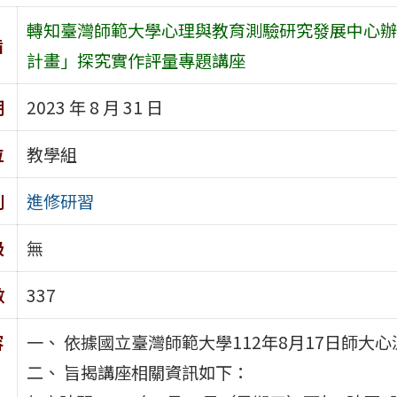
轉知臺灣師範大學心理與教育測驗研究發展中心辦
旨
計畫」探究實作評量專題講座
期
2023 年 8 月 31 日
位
教學組
別
進修研習
級
無
數
337
容
一、 依據國立臺灣師範大學112年8月17日師大心測
二、 旨揭講座相關資訊如下：