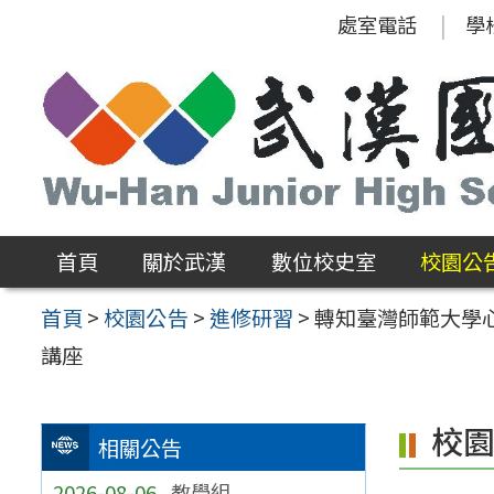
跳
處室電話
學
至
主
要
內
容
區
首頁
關於武漢
數位校史室
校園公
首頁
>
校園公告
>
進修研習
>
轉知臺灣師範大學
講座
校
相關公告
2026-08-06
教學組