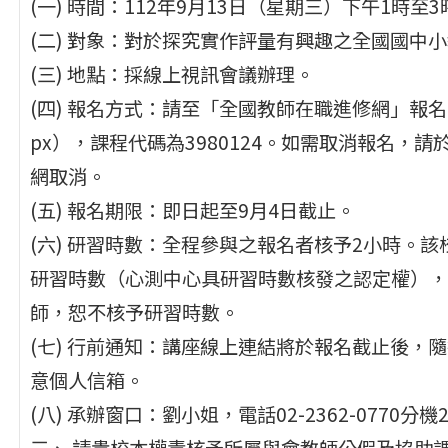
(一) 時間：112年9月13日（星期三）下午1時至3
(二) 對象：對於探究實作評量有興趣之全國國中
(三) 地點：採線上視訊會議辦理。
(四) 報名方式：請至「全國教師在職進修網」報名（網址：www
px），課程代碼為3980124。如需取消報名，
網取消。
(五) 報名期限：即日起至9月4日截止。
(六) 研習時數：全程參與之報名者核予2小時。
研習時數（心測中心具研習時數核發之認定權），
師，恕不核予研習時數。
(七) 行前通知：講座線上連結將於報名截止後，
意個人信箱。
(八) 承辦窗口：劉小姐，電話02-2362-0770分機230
三、 請貴校本權責核予所屬與會教師公假及協助