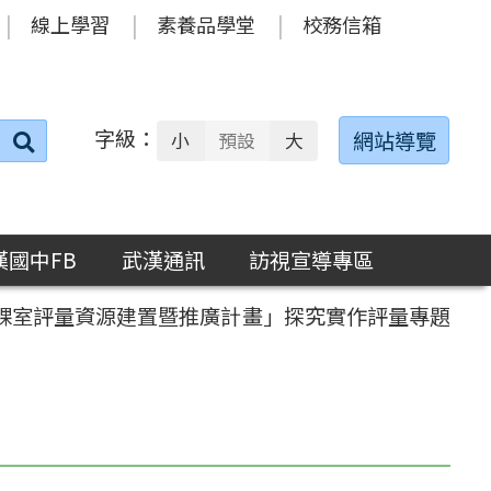
線上學習
素養品學堂
校務信箱
字級：
送出
網站導覽
小
預設
大
搜
尋：
漢國中FB
武漢通訊
訪視宣導專區
向課室評量資源建置暨推廣計畫」探究實作評量專題