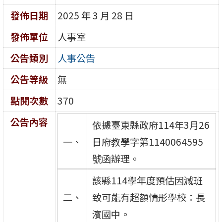
發佈日期
2025 年 3 月 28 日
發佈單位
人事室
公告類別
人事公告
公告等級
無
點閱次數
370
公告內容
依據臺東縣政府114年3月26
一、
日府教學字第1140064595
號函辦理。
該縣114學年度預估因減班
二、
致可能有超額情形學校：長
濱國中。