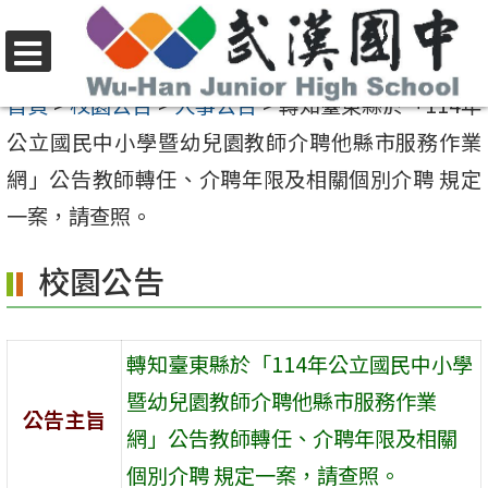
跳
至
選
主
首頁
>
校園公告
>
人事公告
>
轉知臺東縣於「114年
單
要
公立國民中小學暨幼兒園教師介聘他縣市服務作業
內
網」公告教師轉任、介聘年限及相關個別介聘 規定
容
一案，請查照。
區
校園公告
轉知臺東縣於「114年公立國民中小學
暨幼兒園教師介聘他縣市服務作業
公告主旨
網」公告教師轉任、介聘年限及相關
個別介聘 規定一案，請查照。