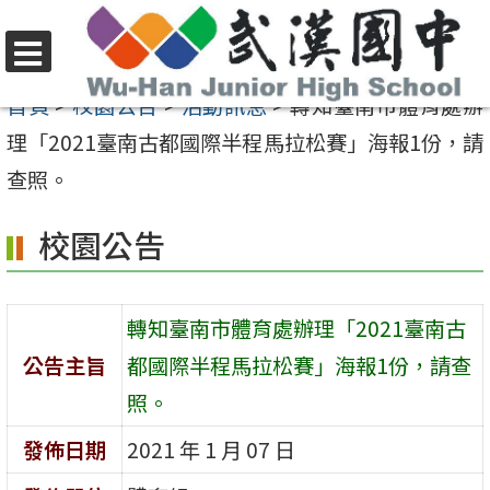
跳
至
選
主
首頁
>
校園公告
>
活動訊息
>
轉知臺南市體育處辦
單
要
理「2021臺南古都國際半程馬拉松賽」海報1份，請
內
查照。
容
校園公告
區
轉知臺南市體育處辦理「2021臺南古
公告主旨
都國際半程馬拉松賽」海報1份，請查
照。
發佈日期
2021 年 1 月 07 日