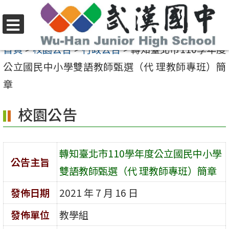
跳
至
選
主
首頁
>
校園公告
>
行政公告
>
轉知臺北市110學年度
單
要
公立國民中小學雙語教師甄選（代 理教師專班）簡
內
章
容
校園公告
區
轉知臺北市110學年度公立國民中小學
公告主旨
雙語教師甄選（代 理教師專班）簡章
發佈日期
2021 年 7 月 16 日
發佈單位
教學組