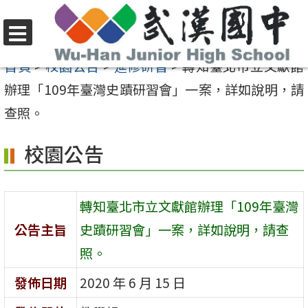
跳
至
選
主
首頁
>
校園公告
>
進修研習
>
轉知臺北市立文獻館
單
要
辦理「109年臺灣史蹟研習會」一案，詳如說明，請
內
查照。
容
校園公告
區
轉知臺北市立文獻館辦理「109年臺灣
公告主旨
史蹟研習會」一案，詳如說明，請查
照。
發佈日期
2020 年 6 月 15 日