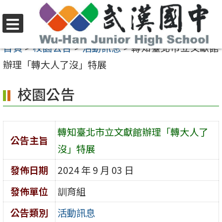
跳
至
選
主
首頁
>
校園公告
>
活動訊息
>
轉知臺北市立文獻館
單
要
辦理「轉大人了沒」特展
內
校園公告
容
區
轉知臺北市立文獻館辦理「轉大人了
公告主旨
沒」特展
發佈日期
2024 年 9 月 03 日
發佈單位
訓育組
公告類別
活動訊息