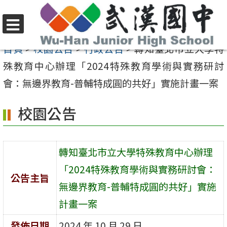
跳
至
選
主
首頁
>
校園公告
>
行政公告
>
轉知臺北市立大學特
單
要
殊教育中心辦理「2024特殊教育學術與實務研討
內
會：無邊界教育-普輔特成圓的共好」實施計畫一案
容
校園公告
區
轉知臺北市立大學特殊教育中心辦理
「2024特殊教育學術與實務研討會：
公告主旨
無邊界教育-普輔特成圓的共好」實施
計畫一案
發佈日期
2024 年 10 月 29 日