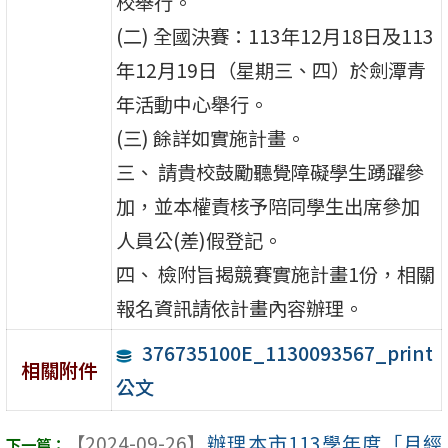
校舉行。
(二) 全國決賽：113年12月18日及113
年12月19日（星期三、四）於劍潭青
年活動中心舉行。
(三) 餘詳如實施計畫。
三、 請貴校鼓勵聽覺障礙學生踴躍參
加，並本權責核予陪同學生出席參加
人員公(差)假登記。
四、 檢附旨揭競賽實施計畫1份，相關
報名資訊請依計畫內容辦理。
376735100E_1130093567_print
相關附件
公文
【2024-09-26】
辦理本市113學年度「月經