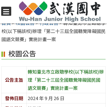
跳
至
選
主
首頁
>
校園公告
>
行政公告
>
轉知臺北市立啟聰學
單
要
校(以下稱該校)辦理「第二十三屆全國聽覺障礙國民
內
國語文競賽」實施計畫一案
容
校園公告
區
轉知臺北市立啟聰學校(以下稱該校)辦
公告主旨
理「第二十三屆全國聽覺障礙國民國
語文競賽」實施計畫一案
發佈日期
2024 年 9 月 26 日