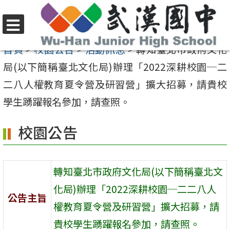
跳
至
選
主
首頁
>
校園公告
>
活動訊息
>
轉知臺北市政府文化
單
要
局(以下簡稱臺北文化局)辦理「2022深耕校園─二
內
二八人權教育夏令營及研習營」擴大招募，請貴校
容
學生踴躍報名參加，請查照。
區
校園公告
轉知臺北市政府文化局(以下簡稱臺北文
化局)辦理「2022深耕校園─二二八人
公告主旨
權教育夏令營及研習營」擴大招募，請
貴校學生踴躍報名參加，請查照。