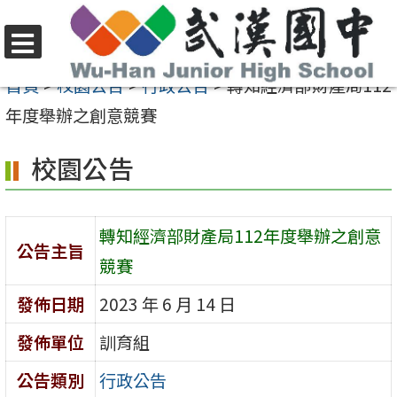
跳
至
選
主
首頁
>
校園公告
>
行政公告
>
轉知經濟部財產局112
單
要
年度舉辦之創意競賽
內
校園公告
容
區
轉知經濟部財產局112年度舉辦之創意
公告主旨
競賽
發佈日期
2023 年 6 月 14 日
發佈單位
訓育組
公告類別
行政公告