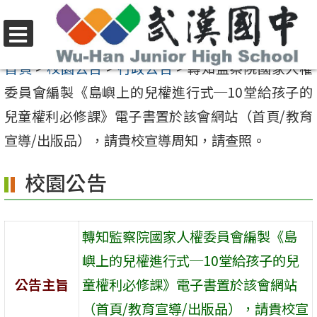
跳
至
選
主
首頁
>
校園公告
>
行政公告
>
轉知監察院國家人權
單
要
委員會編製《島嶼上的兒權進行式─10堂給孩子的
內
兒童權利必修課》電子書置於該會網站（首頁/教育
容
宣導/出版品），請貴校宣導周知，請查照。
區
校園公告
轉知監察院國家人權委員會編製《島
嶼上的兒權進行式─10堂給孩子的兒
公告主旨
童權利必修課》電子書置於該會網站
（首頁/教育宣導/出版品），請貴校宣