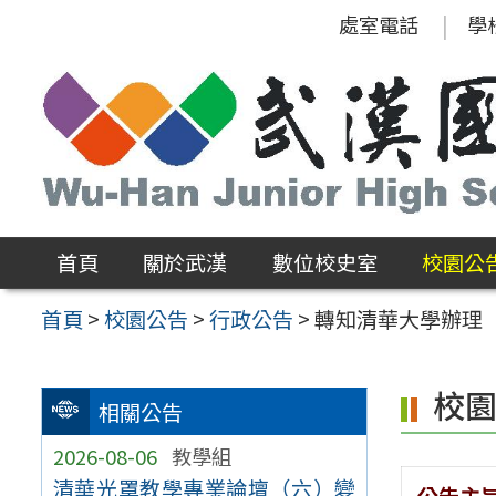
跳
處室電話
學
至
主
要
內
容
區
首頁
關於武漢
數位校史室
校園公
首頁
>
校園公告
>
行政公告
>
轉知清華大學辦理「
校
相關公告
2026-08-06
教學組
清華光罩教學專業論壇（六）變
公告主