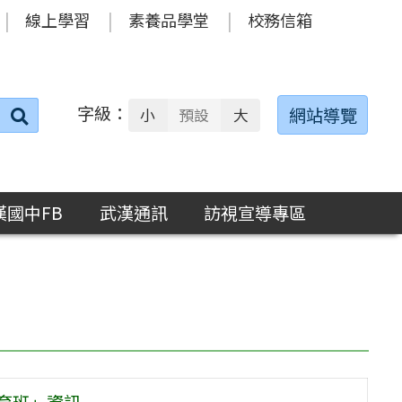
線上學習
素養品學堂
校務信箱
字級：
送出
網站導覽
小
預設
大
搜
尋：
漢國中FB
武漢通訊
訪視宣導專區
育班」資訊