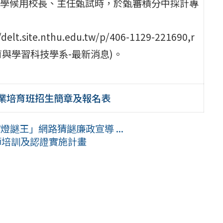
學候用校長、主任甄試時，於甄審積分中採計專
te.nthu.edu.tw/p/406-1129-221690,r
教育與學習科技學系-最新消息)。
英專業培育班招生簡章及報名表
謎王」網路猜謎廉政宣導 ...
師培訓及認證實施計畫