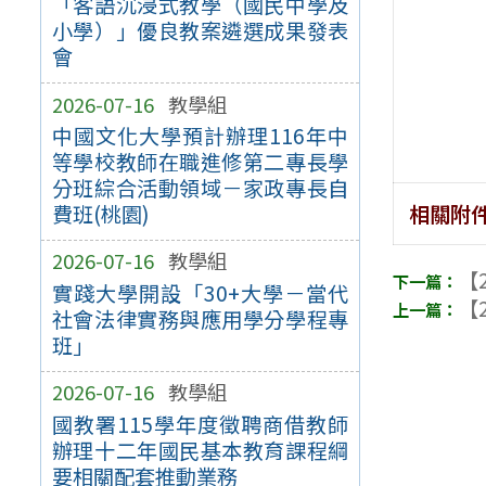
「客語沉浸式教學（國民中學及
小學）」優良教案遴選成果發表
會
2026-07-16
教學組
中國文化大學預計辦理116年中
等學校教師在職進修第二專長學
分班綜合活動領域－家政專長自
相關附
費班(桃園)
2026-07-16
教學組
【2
實踐大學開設「30+大學－當代
【2
社會法律實務與應用學分學程專
班」
2026-07-16
教學組
國教署115學年度徵聘商借教師
辦理十二年國民基本教育課程綱
要相關配套推動業務