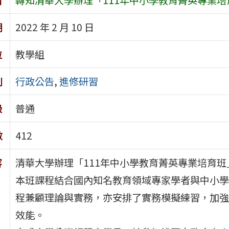
期
2022 年 2 月 10 日
位
教學組
別
行政公告
,
進修研習
級
普通
數
412
容
清華大學辦理「111年中小學教育菁英專業培育班
本班課程結合國內知名教育領域專家學者與中小學
程兼顧理論與實務，亦安排了實務模擬練習，加強
效能。