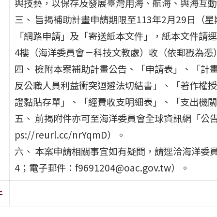
與技藝，以保存及發展臺灣用海、航海、與海互動
三、 旨揭補助計畫申請期限至113年2月29日
「網路申請」及「寄送紙本文件」，紙本文件請逕寄
4樓（海洋委員會－科技文教處）收（依郵戳為憑
四、 檢附本案補助計畫公告、「申請表」、「計
反公職人員利益衝突迴避法切結書」、「著作權授
證黏貼存單」、「經費收支明細表」、「支出機關
五、 前揭附件亦可至海洋委員會全球資訊網「公告
ps://reurl.cc/nrYqmD）。
六、 本案申請相關事宜如有疑問，請逕洽海洋委員會（
4；電子郵件：f9691204@oac.gov.tw）。
件