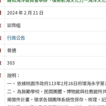
期
2024 年 2 月 21 日
位
訓育組
別
行政公告
級
普通
數
303
容
說明：
一、 依據桃園市政府113年2月16日府環海永字第11
二、 為鼓勵學校、民間團體、博物館與社教館所
揭徵件計畫，徵求各類團隊系統性保存、梳理、記