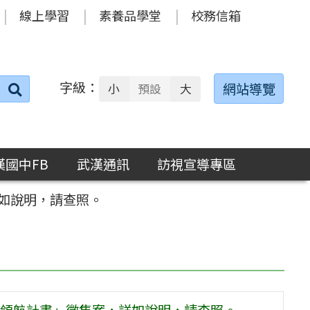
線上學習
素養品學堂
校務信箱
字級：
送出
網站導覽
小
預設
大
搜
尋：
漢國中FB
武漢通訊
訪視宣導專區
如說明，請查照。
領航計畫」徵集案，詳如說明，請查照。