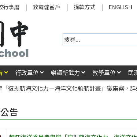
校行事曆
教育儲蓄戶
捐款方式
ENGLISH
告
行政單位
樂讀新武力
教學單位
武
辦「復振航海文化力－海洋文化領航計畫」徵集案，詳
園公告
旨
轉知海洋委員會舉辦「復振航海文化力－海洋文化