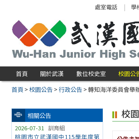
跳
處室電話
學
至
主
要
內
容
區
首頁
關於武漢
數位校史室
校園公
首頁
>
校園公告
>
行政公告
>
轉知海洋委員會舉
校
相關公告
2026-07-31
訓育組
桃園市立武漢國中115學年度第
公告主