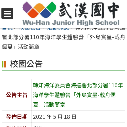
跳
至
選
主
首頁
>
校園公告
>
活動訊息
>
轉知海洋委員會海巡
單
要
署北部分署110年海洋學生體驗營「外島賞星-載舟
內
儒夏」活動簡章
容
校園公告
區
轉知海洋委員會海巡署北部分署110年
公告主旨
海洋學生體驗營「外島賞星-載舟儒
夏」活動簡章
發佈日期
2021 年 5 月 18 日