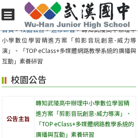
跳
至
選
主
首頁
>
校園公告
>
進修研習
>
轉知武陵高中辦理中
單
要
小學數位學習精進方案「剪影音玩創意-威力導
內
演」、「TOP eClass+多媒體網路教學系統的廣播與
容
互動」素養研習
區
校園公告
轉知武陵高中辦理中小學數位學習精
進方案「剪影音玩創意-威力導演」、
公告主旨
「TOP eClass+多媒體網路教學系統的
廣播與互動」素養研習