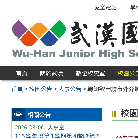
跳
處室電話
學
至
主
要
內
容
區
首頁
關於武漢
數位校史室
校園公
首頁
>
校園公告
>
人事公告
>
轉知欲申請市外介
校
相關公告
2026-08-06
人事室
115學年度第1學期第4階段第7
公告主