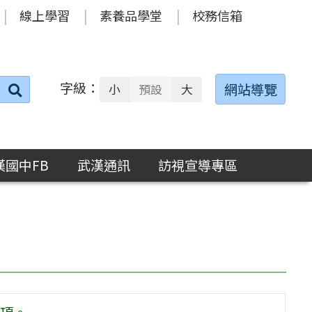
線上學習
素養品學堂
校務信箱
字級：
送出
網站導覽
小
預設
大
搜
尋：
漢國中FB
武漢通訊
訪視宣導專區
項。