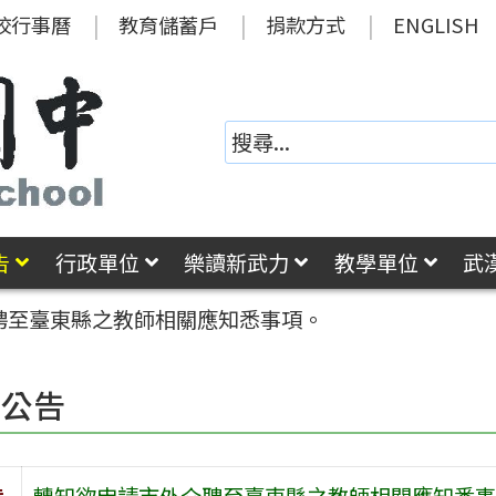
校行事曆
教育儲蓄戶
捐款方式
ENGLISH
告
行政單位
樂讀新武力
教學單位
武
聘至臺東縣之教師相關應知悉事項。
園公告
旨
轉知欲申請市外介聘至臺東縣之教師相關應知悉事