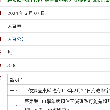
期
2024 年 3 月 07 日
位
人事室
別
人事公告
級
無
數
328
容
說明：
一、
依據臺東縣政府113年2月27日府教學字第
臺東縣113學年度預估因減班致可能有
二、
初鹿國中、東海國中。