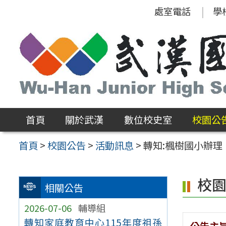
跳
處室電話
學
至
主
要
內
容
區
首頁
關於武漢
數位校史室
校園公
首頁
>
校園公告
>
活動訊息
>
轉知:楓樹國小辦理
校
相關公告
2026-07-06
輔導組
轉知家庭教育中心115年度祖孫
公告主