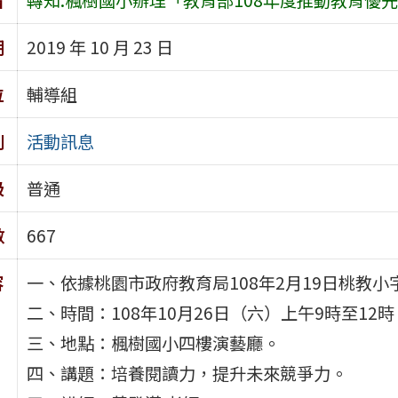
期
2019 年 10 月 23 日
位
輔導組
別
活動訊息
級
普通
數
667
容
一、依據桃園市政府教育局108年2月19日桃教小字第
二、時間：108年10月26日（六）上午9時至12時
三、地點：楓樹國小四樓演藝廳。
四、講題：培養閱讀力，提升未來競爭力。