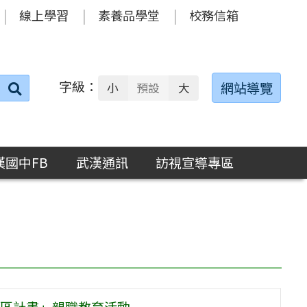
線上學習
素養品學堂
校務信箱
字級：
送出
網站導覽
小
預設
大
搜
尋：
漢國中FB
武漢通訊
訪視宣導專區
先區計畫」親職教育活動