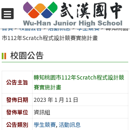
跳
至
選
主
首頁
>
校園公告
>
活動訊息
>
學生競賽
>
轉知桃園
單
要
市112年Scratch程式設計競賽實施計畫
內
校園公告
容
區
轉知桃園市112年Scratch程式設計競
公告主旨
賽實施計畫
發佈日期
2023 年 1 月 11 日
發佈單位
資訊組
公告類別
學生競賽
,
活動訊息