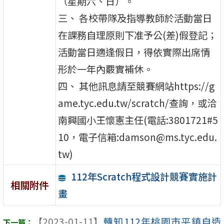
（星期六、日）。
三、 各校帶隊及指導教師於活動當日
在課務自理原則下准予公(差)假登記；
活動當日適逢假日，得依實際出席情
形於一年內覈實補休。
四、 其他訊息請至競賽網站https://g
ame.tyc.edu.tw/scratch/查詢，或洽
南興國小王懷憲主任(電話:3801721#5
10，電子信箱:damson@ms.tyc.edu.
tw)
112年Scratch程式設計競賽實施計
相關附件
畫
【2023-01-11】
轉知112年桃園市平鎮自造