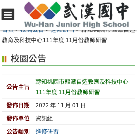
跳
至
選
主
首頁
>
校園公告
>
進修研習
>
轉知桃園市龍潭自造
單
要
教育及科技中心111年度 11月份教師研習
內
校園公告
容
區
轉知桃園市龍潭自造教育及科技中心
公告主旨
111年度 11月份教師研習
發佈日期
2022 年 11 月 01 日
發佈單位
資訊組
公告類別
進修研習