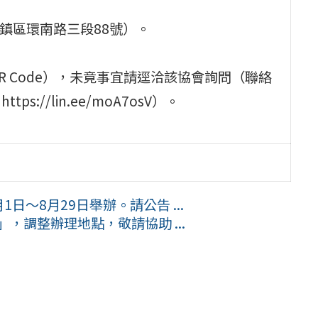
平鎮區環南路三段88號）。
（或掃描QR Code），未竟事宜請逕洽該協會詢問（聯絡
s://lin.ee/moA7osV）。
日～8月29日舉辦。請公告 ...
，調整辦理地點，敬請協助 ...