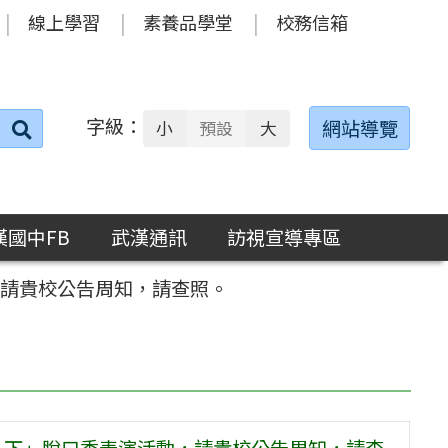
線上學習
素養品學堂
校務信箱
字級：
送出
網站導覽
小
預設
大
搜
尋：
漢國中FB
武漢通訊
訪視宣導專區
，請貴校公告周知，請查照。
一下」脫口秀表演活動，請貴校公告周知，請查