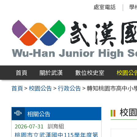
跳
處室電話
學
至
主
要
內
容
區
首頁
關於武漢
數位校史室
校園公
首頁
>
校園公告
>
行政公告
>
轉知桃園市高中小
校
相關公告
2026-07-31
訓育組
桃園市立武漢國中115學年度第