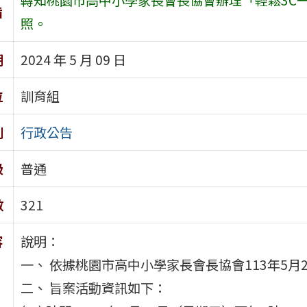
旨
照。
期
2024 年 5 月 09 日
位
訓育組
別
行政公告
級
普通
數
321
容
說明：
一、 依據桃園市高中小學家長會長協會113年5月2
二、 旨案活動資訊如下：