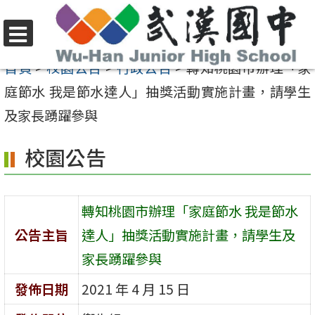
跳
至
選
主
首頁
>
校園公告
>
行政公告
>
轉知桃園市辦理「家
單
要
庭節水 我是節水達人」抽獎活動實施計畫，請學生
內
及家長踴躍參與
容
校園公告
區
轉知桃園市辦理「家庭節水 我是節水
公告主旨
達人」抽獎活動實施計畫，請學生及
家長踴躍參與
發佈日期
2021 年 4 月 15 日