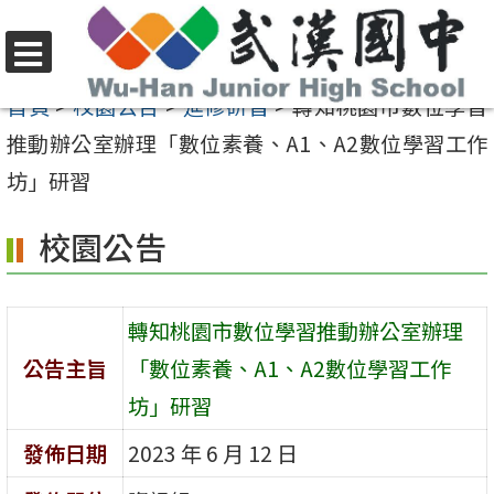
跳
至
選
主
首頁
>
校園公告
>
進修研習
>
轉知桃園市數位學習
單
要
推動辦公室辦理「數位素養、A1、A2數位學習工作
內
坊」研習
容
校園公告
區
轉知桃園市數位學習推動辦公室辦理
公告主旨
「數位素養、A1、A2數位學習工作
坊」研習
發佈日期
2023 年 6 月 12 日