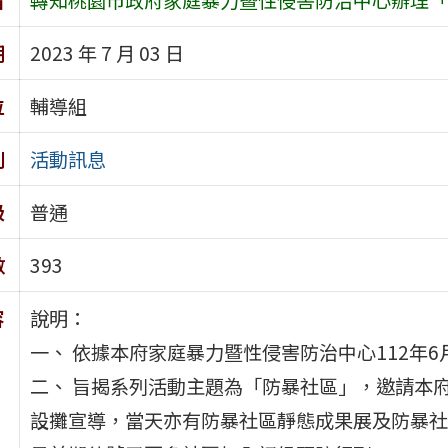
期
2023 年 7 月 03 日
位
輔導組
別
活動訊息
級
普通
數
393
容
說明：
一、 依據本府家庭暴力暨性侵害防治中心112年6月2
二、 旨揭系列活動主題為「防暴社區」，邀請本
設攤宣導，當天亦有防暴社區靜態成果展及防暴社