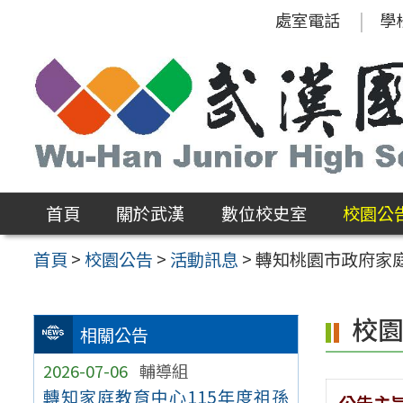
跳
處室電話
學
至
主
要
內
容
區
首頁
關於武漢
數位校史室
校園公
首頁
>
校園公告
>
活動訊息
>
轉知桃園市政府家
校
相關公告
2026-07-06
輔導組
轉知家庭教育中心115年度祖孫
公告主