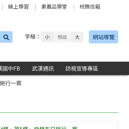
線上學習
素養品學堂
校務信箱
字級：
送出
網站導覽
小
預設
大
搜
尋：
漢國中FB
武漢通訊
訪視宣導專區
日施行一案
4條、第5條」自發布日施行一案