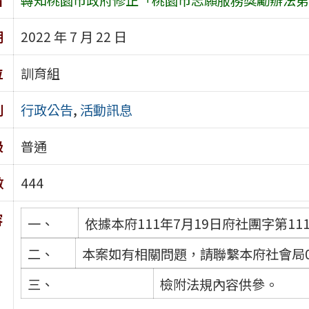
期
2022 年 7 月 22 日
位
訓育組
別
行政公告
,
活動訊息
級
普通
數
444
容
一、
依據本府111年7月19日府社團字第111
二、
本案如有相關問題，請聯繫本府社會局03-3
三、
檢附法規內容供參。