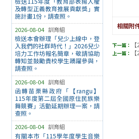
檢送115年度「教育部表揚人權
及轉型正義教育推展貢獻獎」實
施計畫1份，請查照。
相關附
2026-08-04
訓育組
檢送本會辦理「兒少上線中，登
【2
入我們的社群時代！」2026兒少
【2
培力工作坊報名簡章，敬請協助
轉知並鼓勵貴校學生踴躍參與，
請查照。
2026-08-04
訓育組
函轉苗栗縣政府「【rangu】
115年度第二屆全國原住民族樂
舞競賽」活動延期辦理一案，請
查照。
2026-08-04
訓育組
有關本市「115學年度學生音樂