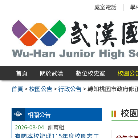
跳
處室電話
學
至
主
要
內
容
區
首頁
關於武漢
數位校史室
校園公
首頁
>
校園公告
>
行政公告
>
轉知桃園市政府修
校
相關公告
2026-08-04
訓育組
有關本校辦理115年度校園志工
公告主