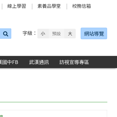
線上學習
素養品學堂
校務信箱
字級：
送出
網站導覽
小
預設
大
搜
尋：
漢國中FB
武漢通訊
訪視宣導專區
習