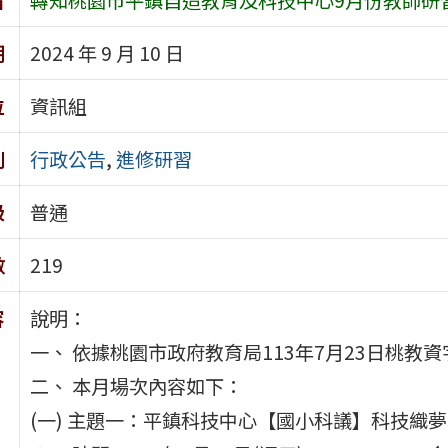
期
2024 年 9 月 10 日
位
資訊組
別
行政公告
,
進修研習
級
普通
數
219
容
說明：
一、 依據桃園市政府教育局113年7月23日桃教資字
二、 本月場次內容如下：
(一) 主題一：平鎮科技中心【國小科議】科技織夢