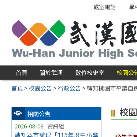
跳
處室電話
學
至
主
要
內
容
區
首頁
關於武漢
數位校史室
校園公
首頁
>
校園公告
>
行政公告
>
轉知桃園市平鎮自
校
相關公告
2026-08-06
資訊組
轉知本市辦理「115年度中小學
公告主