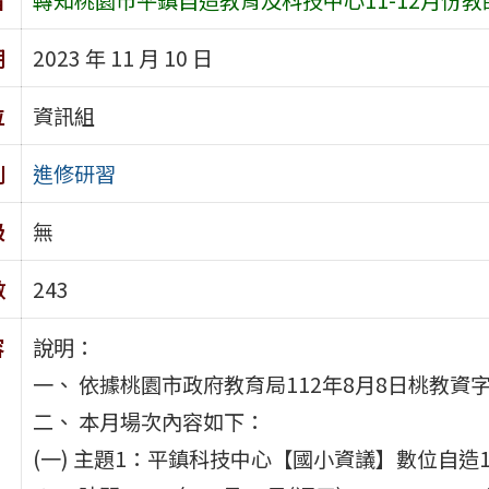
期
2023 年 11 月 10 日
位
資訊組
別
進修研習
級
無
數
243
容
說明：
一、 依據桃園市政府教育局112年8月8日桃教資字第
二、 本月場次內容如下：
(一) 主題1：平鎮科技中心【國小資議】數位自造1-I