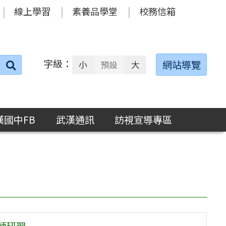
線上學習
素養品學堂
校務信箱
字級：
送出
網站導覽
小
預設
大
搜
尋：
漢國中FB
武漢通訊
訪視宣導專區
師研習