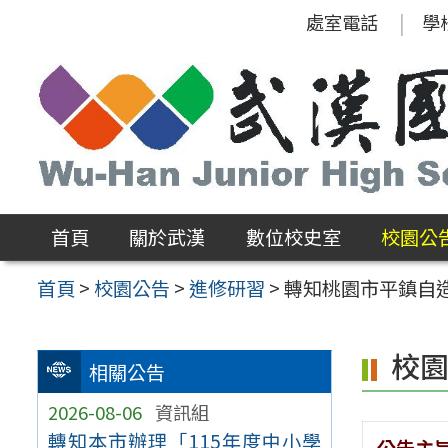
跳
處室電話
學
至
主
要
內
容
區
首頁
關於武漢
數位校史室
校園公
首頁
>
校園公告
>
進修研習
>
轉知桃園市平鎮自造
校
相關公告
2026-08-06
資訊組
轉知本市辦理「115年度中小學
公告主