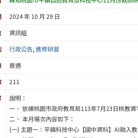
期
2024 年 10 月 29 日
位
資訊組
別
行政公告
,
進修研習
級
普通
數
211
容
說明：
一、 依據桃園市政府教育局113年7月23日桃教資字
二、 本月場次內容如下：
(一) 主題一：平鎮科技中心【國中資科】AI融入