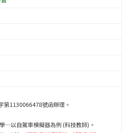
第1130066478號函辦理。
教學─以自駕車模擬器為例 (科技教師)。