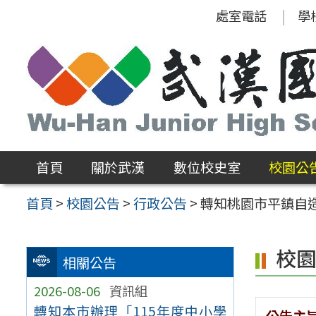
跳
處室電話
學
至
主
要
內
容
區
首頁
關於武漢
數位校史室
校園公
首頁
>
校園公告
>
行政公告
>
轉知桃園市平鎮自
校
相關公告
2026-08-06
資訊組
轉知本市辦理「115年度中小學
公告主