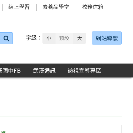
線上學習
素養品學堂
校務信箱
字級：
送出
網站導覽
小
預設
大
搜
尋：
漢國中FB
武漢通訊
訪視宣導專區
研習