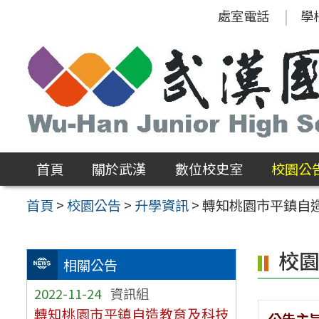
跳
處室電話
學
至
主
要
內
容
區
首頁
關於武漢
數位校史室
校園公
首頁
>
校園公告
>
升學資訊
>
轉知桃園市平鎮自
校
相關公告
2022-11-24
資訊組
轉知桃園市平鎮自造教育及科技
公告主