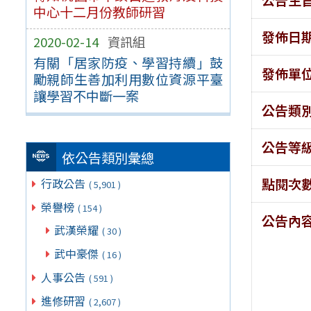
中心十二月份教師研習
發佈日
2020-02-14
資訊組
有關「居家防疫、學習持續」鼓
發佈單
勵親師生善加利用數位資源平臺
讓學習不中斷一案
公告類
公告等
依公告類別彙總
點閱次
行政公告
( 5,901 )
榮譽榜
( 154 )
公告內
武漢榮耀
( 30 )
武中豪傑
( 16 )
人事公告
( 591 )
進修研習
( 2,607 )