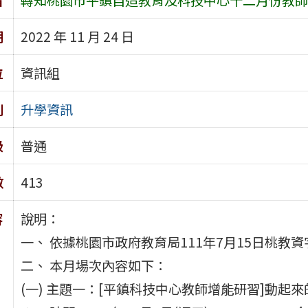
期
2022 年 11 月 24 日
位
資訊組
別
升學資訊
級
普通
數
413
容
說明：
一、 依據桃園市政府教育局111年7月15日桃教資字
二、 本月場次內容如下：
(一) 主題一：[平鎮科技中心教師增能研習]動起