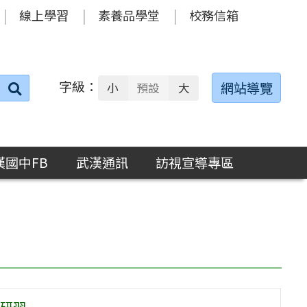
線上學習
素養品學堂
校務信箱
字級：
送出
網站導覽
小
預設
大
搜
尋：
漢國中FB
武漢通訊
訪視宣導專區
研習