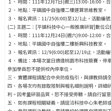
１、 時間：111年12月7日(週三)13:00-16:00
２、 地點：平鎮國中自強樓二樓運算思維教室。
３、 報名資訊：11/25(6:00)至12/1止，活動編號J0
(二) 主題二：[平鎮科技中心一般推廣研習]數位
１、 時間：111年12月24日(週六)9:00-12:00
２、 地點：平鎮國中自強樓二樓新興科技教室。
３、 報名資訊：12/9(6:00)起至12/19止，活動編號J
４、 備註：本場次當日適逢桃園市科技競賽，停
參加學員恕不提供校內停車位。
三、 實體課程請配合中央防疫指引，與課教師請
四、 各場次均有錄取限制與報名細則說明，詳細
利。因考量研習品質，恕不接受旁聽，請自行留意
五、 如有課程相關疑義，請逕洽科技中心朱老師或張助
六、 參與課程之教師，惠請學校於課務自理原則下