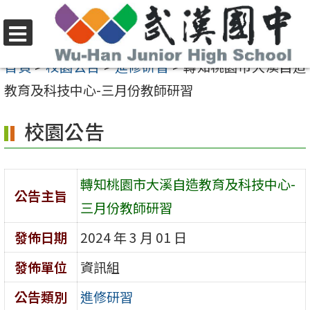
跳
至
選
主
首頁
>
校園公告
>
進修研習
>
轉知桃園市大溪自造
單
要
教育及科技中心-三月份教師研習
內
校園公告
容
區
轉知桃園市大溪自造教育及科技中心-
公告主旨
三月份教師研習
發佈日期
2024 年 3 月 01 日
發佈單位
資訊組
公告類別
進修研習