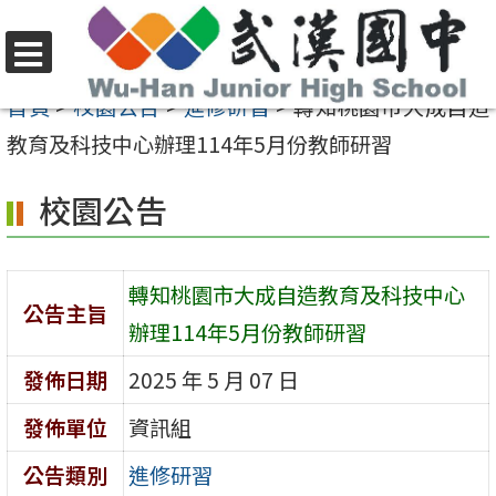
跳
至
選
主
首頁
>
校園公告
>
進修研習
>
轉知桃園市大成自造
單
要
教育及科技中心辦理114年5月份教師研習
內
校園公告
容
區
轉知桃園市大成自造教育及科技中心
公告主旨
辦理114年5月份教師研習
發佈日期
2025 年 5 月 07 日
發佈單位
資訊組
公告類別
進修研習